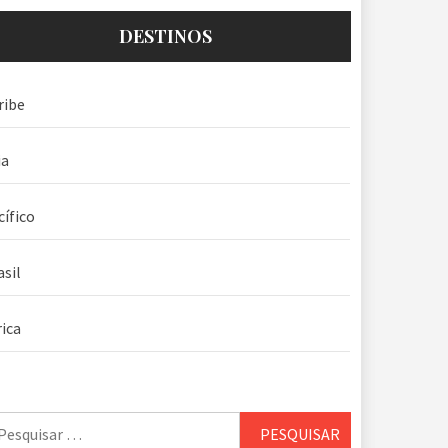
DESTINOS
ribe
ia
cífico
asil
rica
squisar