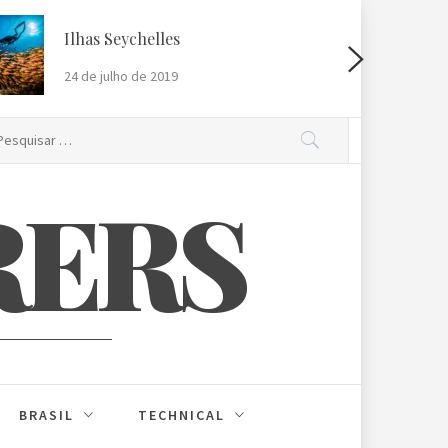
Ilhas Seychelles
R
24 de julho de 2019
2
squisar
r:
RERS
BRASIL
TECHNICAL