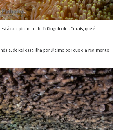
stá no epicentro do Triângulo dos Corais, que é
nésia, deixei essa ilha por último por que ela realmente