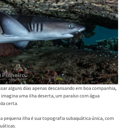
passar alguns dias apenas descansando em boa companhia,
 imagina uma ilha deserta, um paraíso com água
ida certa.
a pequena ilha é sua topografia subaquática única, com
uáticas.