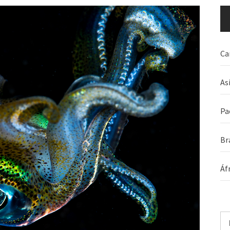
Ca
As
Pa
Br
Áf
Pe