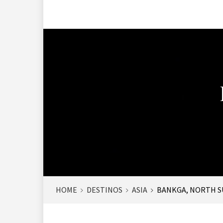
HOME
DESTINOS
ASIA
BANKGA, NORTH S