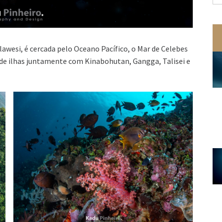
po
wesi, é cercada pelo Oceano Pacífico, o Mar de Celebes
 de ilhas juntamente com Kinabohutan, Gangga, Talisei e