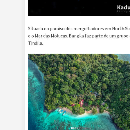
Situada no paraíso dos mergulhadores em North Sula
e o Mar das Molucas. Bangka faz parte de um grupo
Tindila.