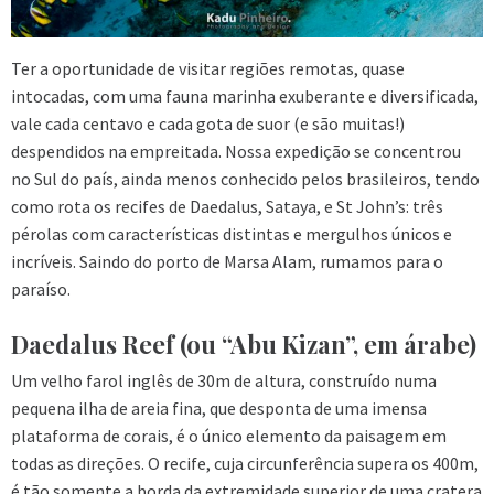
Ter a oportunidade de visitar regiões remotas, quase
intocadas, com uma fauna marinha exuberante e diversificada,
vale cada centavo e cada gota de suor (e são muitas!)
despendidos na empreitada. Nossa expedição se concentrou
no Sul do país, ainda menos conhecido pelos brasileiros, tendo
como rota os recifes de Daedalus, Sataya, e St John’s: três
pérolas com características distintas e mergulhos únicos e
incríveis. Saindo do porto de Marsa Alam, rumamos para o
paraíso.
Daedalus Reef (ou “Abu Kizan”, em árabe)
Um velho farol inglês de 30m de altura, construído numa
pequena ilha de areia fina, que desponta de uma imensa
plataforma de corais, é o único elemento da paisagem em
todas as direções. O recife, cuja circunferência supera os 400m,
é tão somente a borda da extremidade superior de uma cratera