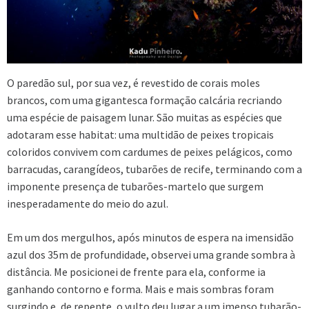
O paredão sul, por sua vez, é revestido de corais moles
brancos, com uma gigantesca formação calcária recriando
uma espécie de paisagem lunar. São muitas as espécies que
adotaram esse habitat: uma multidão de peixes tropicais
coloridos convivem com cardumes de peixes pelágicos, como
barracudas, carangídeos, tubarões de recife, terminando com a
imponente presença de tubarões-martelo que surgem
inesperadamente do meio do azul.
Em um dos mergulhos, após minutos de espera na imensidão
azul dos 35m de profundidade, observei uma grande sombra à
distância. Me posicionei de frente para ela, conforme ia
ganhando contorno e forma. Mais e mais sombras foram
surgindo e, de repente, o vulto deu lugar a um imenso tubarão-