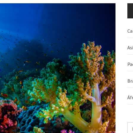
Ca
As
Pa
Br
Áf
Pe