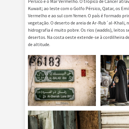
Pérsico e o Mar Vermelho. O trópico de Câncer atrav
Kuwait; ao leste com o Golfo Pérsico, Qatar, os E
Vermelho e ao sul com Yemen. O país é formado pri
vegetação. O deserto de areia de Ar-Rub´al-Khali, n
hidrografia é muito pobre. Os rios (waddis), leitos
desertos. Na costa oeste extende-se à cordilheira 
de altitude.