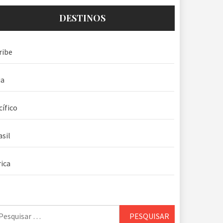
DESTINOS
ribe
ia
cífico
asil
rica
squisar