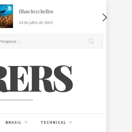
Ilhas Seychelles
R
24 de julho de 2019
2
squisar
r:
RERS
BRASIL
TECHNICAL