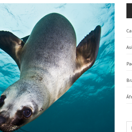
Ca
As
Pa
Br
Áf
Pe