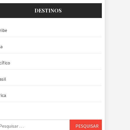
DESTINOS
ribe
ia
cífico
asil
rica
squisar