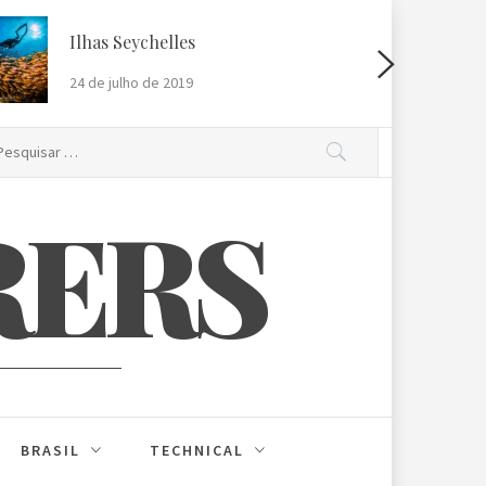
Ilhas Seychelles
R
24 de julho de 2019
2
squisar
r:
RERS
BRASIL
TECHNICAL