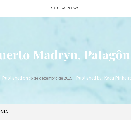
SCUBA NEWS
uerto Madryn, Patagôn
Published on :
Published by :
Kadu Pinheir
6 de dezembro de 2019
ÔNIA