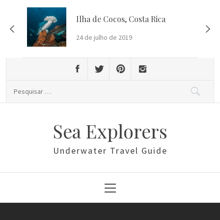
Skip
to
Ilha de Cocos, Costa Rica
content
24 de julho de 2019
Pesquisar
por:
Sea Explorers
Underwater Travel Guide
Primary
Menu