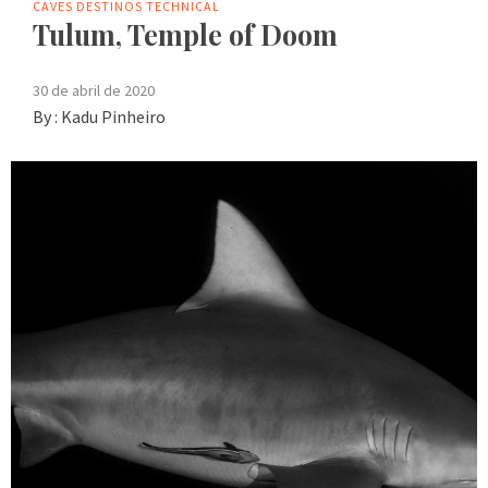
CAVES
DESTINOS
TECHNICAL
Tulum, Temple of Doom
30 de abril de 2020
By :
Kadu Pinheiro